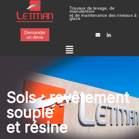
Panneau de gestion des cookies
Travaux de levage, de
manutention
et de maintenance des niveaux à
glace
Demander
un devis
Sols : revêtement
souple
et résine